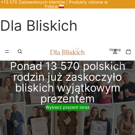
+13 570 Zadowolonych klientów | Produkty robione w
Polsce 🇵🇱
Dla Bliskich
Łącz
Home
liczb
pozyc
w
Ponad 13 570 polskich
koszy
Więcej
0
rodzin już zaskoczyło
bliskich wyjątkowym
prezentem
Wybierz prezent teraz