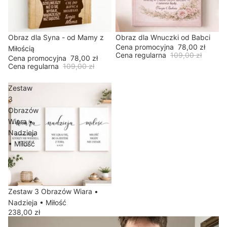
W promocji
Obraz dla Syna - od Mamy z
W promocji
Obraz dla Wnuczki od Babci
Cena promocyjna
78,00 zł
Miłością
Cena regularna
109,00 zł
Cena promocyjna
78,00 zł
Cena regularna
109,00 zł
Zestaw
3
Obrazów
Wiara •
Nadzieja
• Miłość
Wyprzedane
Zestaw 3 Obrazów Wiara •
Nadzieja • Miłość
238,00 zł