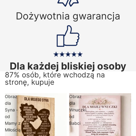
Dożywotnia gwarancja
Dla każdej bliskiej osoby
87% osób, które wchodzą na
stronę, kupuje
Obraz
Obraz
dla
dla
Syna -
Wnuczki
od
od
Mamy z
Babci
Miłością